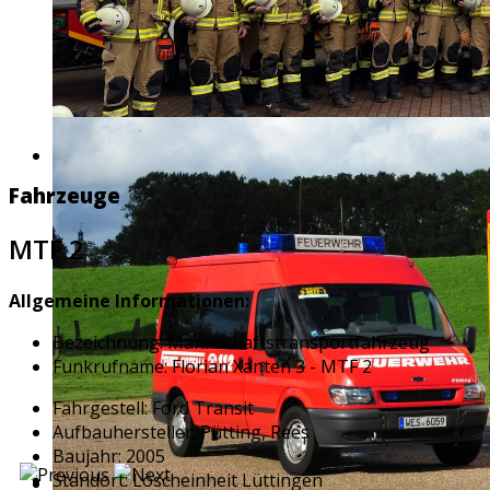
Fahrzeuge
MTF 2
Allgemeine Informationen:
Bezeichnung: Mannschaftstransportfahrzeug
Funkrufname: Florian Xanten 3 - MTF 2
Fahrgestell: Ford Transit
Aufbauhersteller: Pütting, Rees
Baujahr: 2005
Standort: Löscheinheit Lüttingen