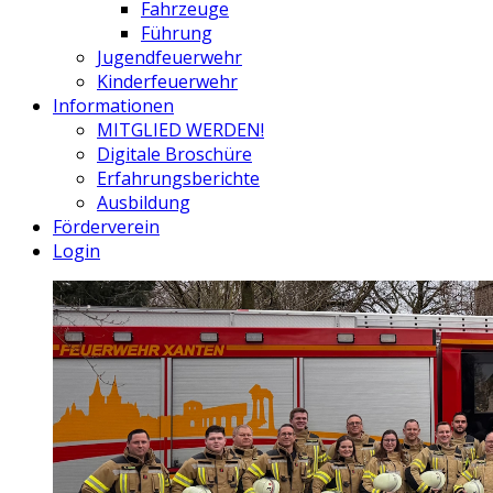
Fahrzeuge
Führung
Jugendfeuerwehr
Kinderfeuerwehr
Informationen
MITGLIED WERDEN!
Digitale Broschüre
Erfahrungsberichte
Ausbildung
Förderverein
Login