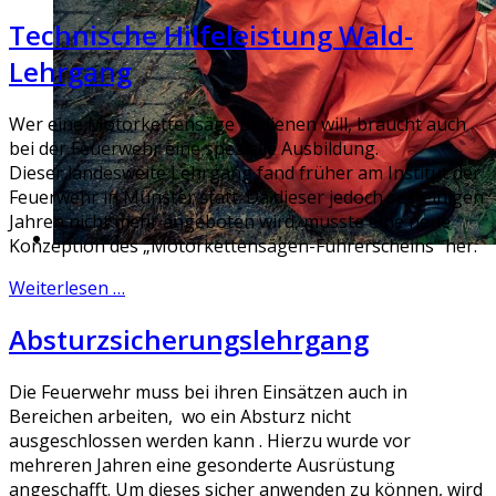
Technische Hilfeleistung Wald-
Lehrgang
Wer eine Motorkettensäge bedienen will, braucht auch
bei der Feuerwehr eine spezielle Ausbildung.
Dieser landesweite Lehrgang fand früher am Institut der
Feuerwehr in Münster statt. Da dieser jedoch seit einigen
Jahren nicht mehr angeboten wird, musste eine neue
Konzeption des „Motorkettensägen-Führerscheins“ her.
Weiterlesen …
Absturzsicherungslehrgang
Die Feuerwehr muss bei ihren Einsätzen auch in
Bereichen arbeiten, wo ein Absturz nicht
ausgeschlossen werden kann . Hierzu wurde vor
mehreren Jahren eine gesonderte Ausrüstung
angeschafft. Um dieses sicher anwenden zu können, wird