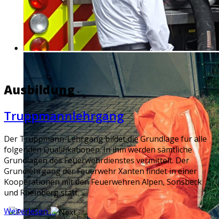
Ausbildung
Truppmannlehrgang
Der Truppmann-Lehrgang bildet die Grundlage für alle
folgenden Qualifikationen. In ihm werden sämtliche
Grundlagen des Feuerwehrdienstes vermittelt. Der
Grundlehrgang der Feuerwehr Xanten findet in einer
Kooperationen mit den Feuerwehren Alpen, Sonsbeck
und Rheinberg statt.
Weiterlesen …