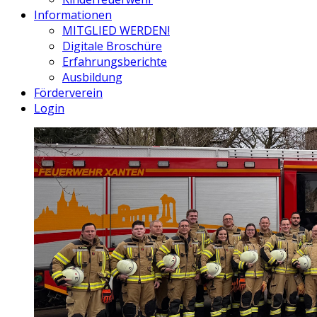
Informationen
MITGLIED WERDEN!
Digitale Broschüre
Erfahrungsberichte
Ausbildung
Förderverein
Login