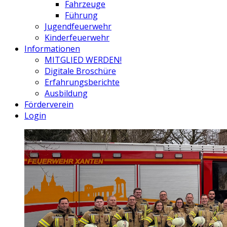
Fahrzeuge
Führung
Jugendfeuerwehr
Kinderfeuerwehr
Informationen
MITGLIED WERDEN!
Digitale Broschüre
Erfahrungsberichte
Ausbildung
Förderverein
Login