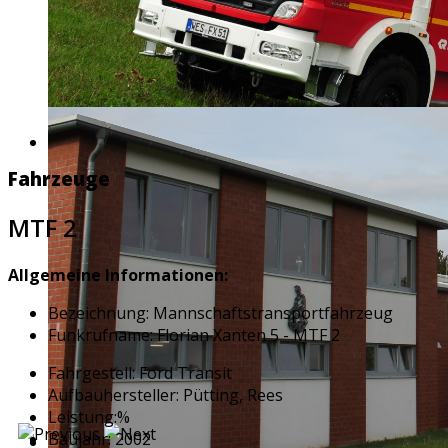
Fahrzeuge
MTF 2
Allgemeine Informationen:
Bezeichnung: Mannschaftstransportfahrzeug
Funkrufname: Florian Xanten 5 - MTF 2
Fahrgestell: Ford Transit
Aufbauhersteller: Pütting, Rees
Leistung:%
Baujahr: 2002